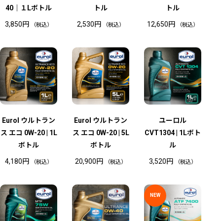
40｜１Lボトル
トル
トル
3,850
円
2,530
円
12,650
円
（税込）
（税込）
（税込）
Eurol ウルトラン
Eurol ウルトラン
ユーロル
ス エコ 0W-20 | 1L
ス エコ 0W-20 | 5L
CVT1304 | 1Lボト
ボトル
ボトル
ル
4,180
円
20,900
円
3,520
円
（税込）
（税込）
（税込）
在
NEW
庫
切
れ