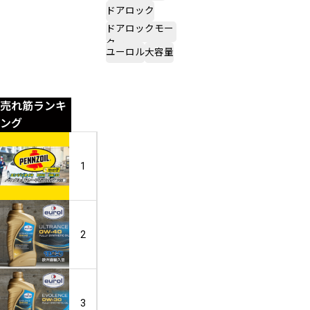
ドアロック
ドアロックモー
ター
ユーロル
大容量
売れ筋ランキ
ング
【5
1
W
-
3
0】
ユ
2
X
ー
H
ロ
V
ル
I
ウ
１
E
3
ル