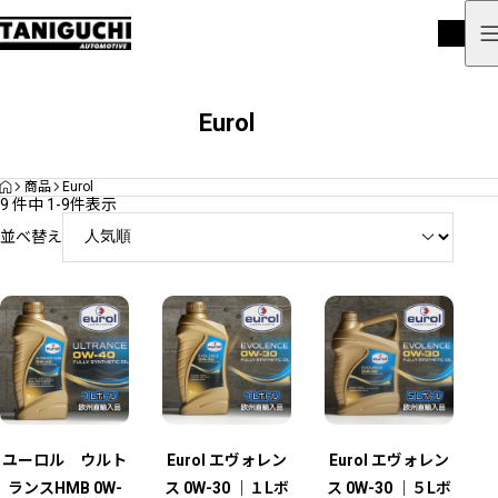
Eurol
HOME
商品
Eurol
9 件中 1-9件表示
並べ替え
ユーロル ウルト
Eurol エヴォレン
Eurol エヴォレン
ランスHMB 0W-
ス 0W-30 ｜１Lボ
ス 0W-30 ｜５Lボ