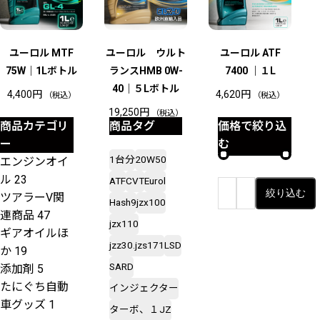
ユーロル MTF
ユーロル ウルト
ユーロル ATF
75W｜1Lボトル
ランスHMB 0W-
7400 ｜１L
40｜５Lボトル
4,400
円
4,620
円
（税込）
（税込）
19,250
円
（税込）
商品カテゴリ
商品タグ
価格で絞り込
ー
む
1台分
20W50
エンジンオイ
ル
23
ATF
CVT
Eurol
〜
絞り込む
ツアラーV関
Hash9
jzx100
最
最
連商品
47
jzx110
低
高
ギアオイルほ
jzz30.jzs171
LSD
か
19
価
価
SARD
添加剤
5
格
格
たにぐち自動
インジェクター
車グッズ
1
ターボ、１JZ