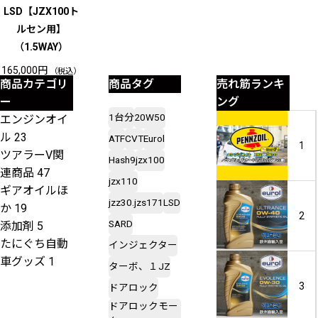
LSD【JZX100ト
ルセン用】
（1.5WAY）
165,000
円
（税込）
商品カテゴリ
商品タグ
売れ筋ランキ
ー
ング
1台分
20W50
エンジンオイ
ル
23
ATF
CVT
Eurol
1
ツアラーV関
Hash9
jzx100
連商品
47
jzx110
ギアオイルほ
jzz30.jzs171
LSD
か
19
2
SARD
添加剤
5
たにぐち自動
インジェクター
車グッズ
1
ターボ、１JZ
3
ドアロック
ドアロックモー