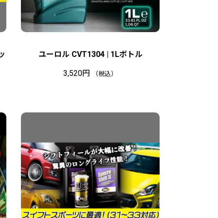
ッ
ユーロル CVT1304 | 1Lボトル
3,520
円
（税込）
在
庫
切
れ