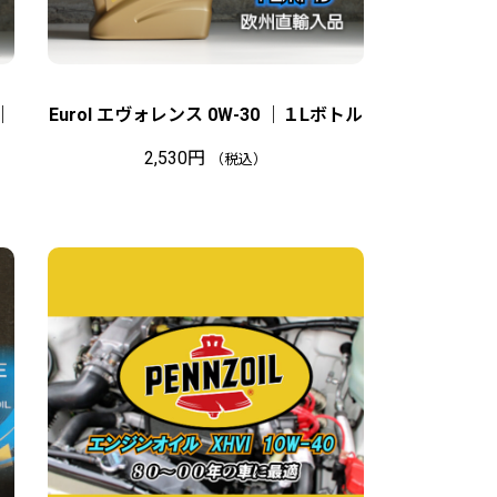
｜
Eurol エヴォレンス 0W-30 ｜１Lボトル
2,530
円
（税込）
在
庫
切
れ