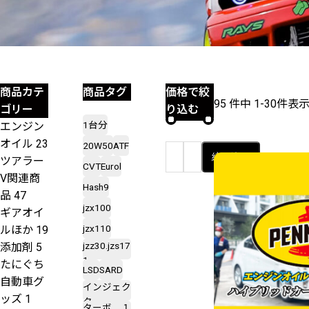
商品カテ
商品タグ
価格で絞
95 件中 1-30件表
ゴリー
り込む
1台分
エンジン
オイル
23
20W50
ATF
〜
絞り込む
ツアラー
CVT
Eurol
最
最
V関連商
Hash9
低
高
品
47
jzx100
ギアオイ
価
価
jzx110
ルほか
19
格
格
jzz30.jzs17
添加剤
5
1
たにぐち
LSD
SARD
自動車グ
インジェク
ッズ
1
ター
ターボ、１