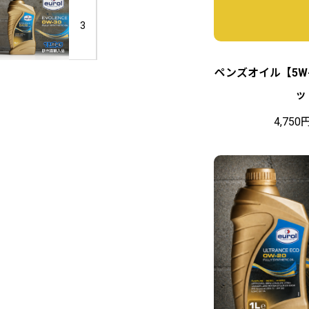
I
ウ
１
E
3
ル
リ
u
ト
ッ
r
ラ
ト
o
ン
ペンズオイル【5W-
ル
l
ス
ッ
（H
エ
H
A
ヴ
M
4,750
S
ォ
B
H
レ
0
9
ン
W
モ
ス
-
ー
0
4
タ
W
0
ー
-
｜
オ
3
１
イ
0
L
ル）
｜
ボ
１
ト
L
ル
ボ