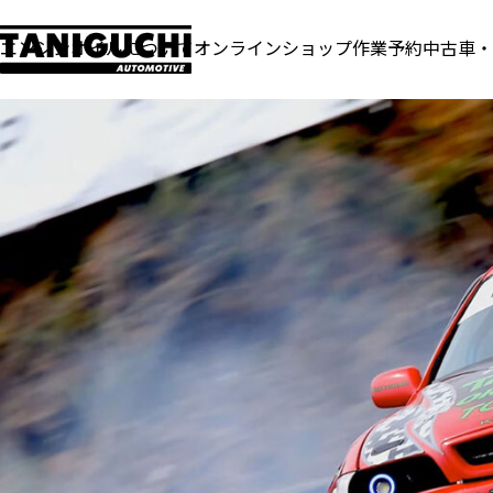
エンジンオイルについて
オンラインショップ
作業予約
中古車・
重要なお知らせ
2026年7月より第一火曜日も定
休となります。
お知らせ
【お知らせ】7月1日より夏の低
見出し
見出
燃費対策キャンペーンを開催
サンプルテキスト。サンプルテキスト。
サンプ