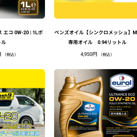
エコ 0W-20 | 1Lボ
ペンズオイル【シンクロメッシュ】M
トル
専用オイル 0.94リットル
円
4,950
円
（税込）
（税込）
在
庫
切
れ