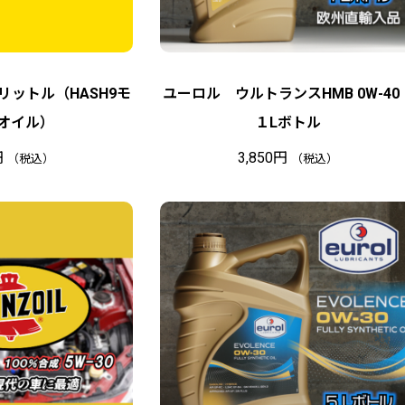
 １リットル（HASH9モ
ユーロル ウルトランスHMB 0W-40
オイル）
１Lボトル
円
3,850
円
（税込）
（税込）
在
庫
切
れ