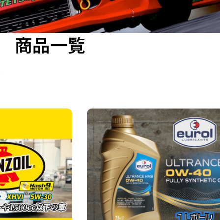
商品一覧
示
在
庫
切
れ