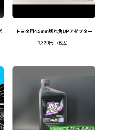
ボ
トヨタ用4.5mm切れ角UPアダプター
1,320
円
（税込）