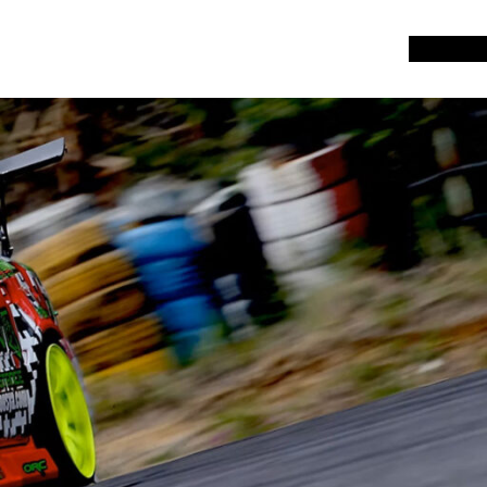
お知らせ
重要なお知らせ
,
【期間限定】Eurolおかわりキャ
マフラー関連商
ンペーン実施中！！
関するお知らせ
お知らせ
お知らせ
JZX100系ドアロックモーター新
６月14日（日
発売
参加者受付中！
サンプルテキスト。