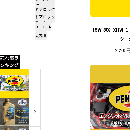
JZ
ドアロック
ドアロック
モーター
ユーロル
【5W-30】XHVI
大容量
ーター
2,200
売れ筋ラ
ンキング
【5
1
W
-
3
0】
ユ
2
X
ー
H
ロ
V
ル