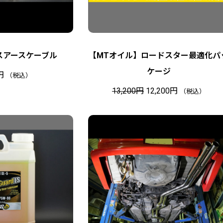
スアースケーブル
【MTオイル】ロードスター最適化パ
ケージ
円
（税込）
元
現
13,200
円
12,200
円
（税込）
の
在
価
の
格
価
は
格
1
は
3
1
,
2
2
,
0
2
0
0
円
0
で
円
し
で
た
す
。
。