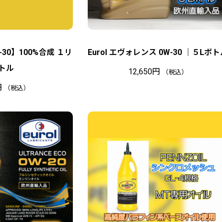
30】100%合成 １リ
Eurol エヴォレンス 0W-30 ｜５Lボ
トル
12,650
円
（税込）
円
（税込）