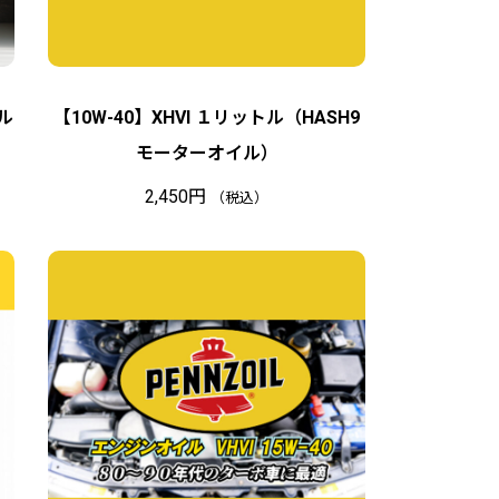
トル
【10W-40】XHVI １リットル（HASH9
モーターオイル）
2,450
円
（税込）
在
庫
切
れ