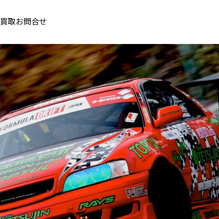
買取
お問合せ
お知らせ
【在庫あるだけ】Hash９オイル
決算大放出
重要なお知らせ
,
お知らせ
会員登録・ログイン方法のご案
し
見出し
内
ルテキスト。サンプルテキスト。
サンプルテキスト。