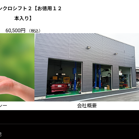
シンクロシフト２【お徳用１２
本入り】
60,500
円
（税込）
シー
会社概要
運営会社についてのご案内
記