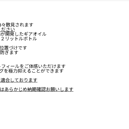
時々散見されます
ください
Gが開発したギアオイル
ル ２リットルボトル
た位置づけです
防ぎます
トフィールをご体感いただけます
ングを極力抑えることができます
に適合しております
はあらかじめ納期確認お願いします