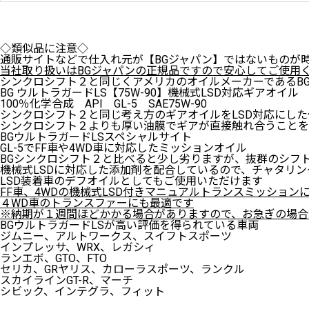
◇類似品に注意◇
通販サイトなどで仕入れ元が【BGジャパン】ではないものが
当社取り扱いはBGジャパンの正規品ですので安心してご使用
シンクロシフト２と同じくアメリカのオイルメーカーであるB
BG ウルトラガードLS【75W-90】機械式LSD対応ギアオイ
100％化学合成 API GL-5 SAE75W-90
シンクロシフト２と同じ考え方のギアオイルをLSD対応にし
シンクロシフト２よりも厚い油膜でギアが直接触れ合うことを
BGウルトラガードLSスペシャルサイト
GL-5でFF車や4WD車に対応したミッションオイル
BGシンクロシフト２と比べると少し劣りますが、抜群のシフ
機械式LSDに対応した添加剤を配合しているので、チャタリ
LSD装着車のデフオイルとしてもご使用いただけます
FF車、4WDの機械式LSD付きマニュアルトランスミッション
４WD車のトランスファーにも最適です
※納期が１週間ほどかかる場合がありますので、お急ぎの場合
BGウルトラガードLSが高い評価を得られている車両
ジムニー、アルトワークス、スイフトスポーツ
インプレッサ、WRX、レガシィ
ランエボ、GTO、FTO
セリカ、GRヤリス、カローラスポーツ、ランクル
スカイラインGT-R、マーチ
シビック、インテグラ、フィット