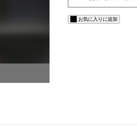
ラ
ガ
ー
ド
お気に入りに追加
L
S
【
7
5
W
-
9
0
】
２
リ
ッ
ト
ル
個