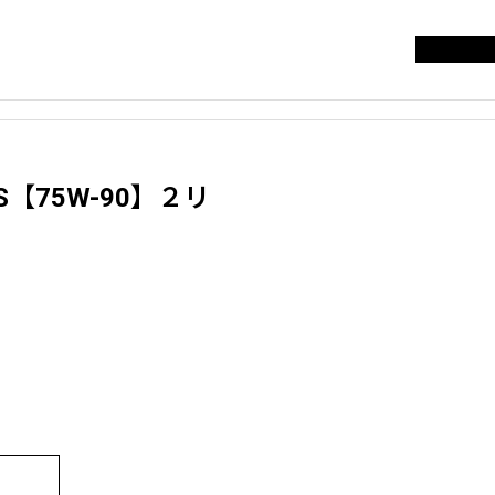
お知らせ
イル
【期間限定】Eurolおかわりキャ
ンペーン実施中！！
S【75W-90】２リ
お知らせ
案
JZX100系ドアロックモーター新
発売
サンプルテキスト。