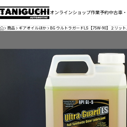
エンジンオイルについて
オンラインショップ
作業予約
中古車・
HOME
重要なお知らせ
重要なお知らせ
商品
ギアオイルほか
BG ウルトラガードLS【75W-90】２リット
問い合わせについて
2026年7月より
休となります。
お知らせ
お知らせ
urol、CVT用、MT用ギアオイル
【お知らせ】7月
見出し
見出
登場
燃費対策キャンペ
サンプルテキスト。サンプルテキスト。
サンプ