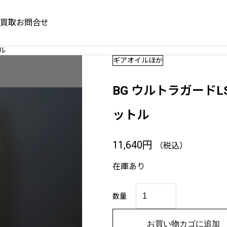
買取
お問合せ
お知らせ
ル
ギアオイルほか
第一火曜日も定
【在庫あるだけ】Hash９オ
決算大放出
BG ウルトラガードL
ットル
重要なお知らせ
,
お知らせ
11,640
円
（税込）
1日より夏の低
会員登録・ログイン方法のご
し
見出し
ーンを開催
内
在庫あり
ルテキスト。サンプルテキスト。
サンプルテキスト。
B
G
数量
ウ
ル
ト
お買い物カゴに追加