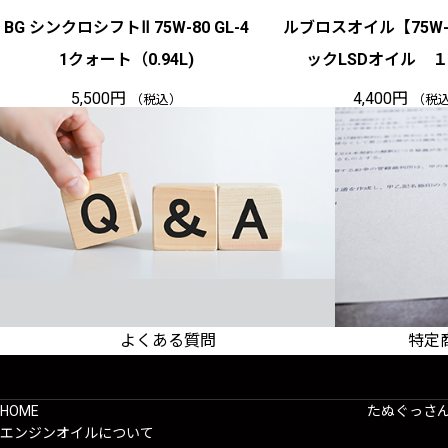
BG シンクロシフトⅡ 75W-80 GL-4
ルブロスオイル【75W-
1クォート（0.94L)
ックLSDオイル 
5,500
円
4,400
円
（税込）
（税
よくある質問
特定
よくあるご質問をまとめています
販売条件・
HOME
たぬぐっさ
エンジンオイルについて