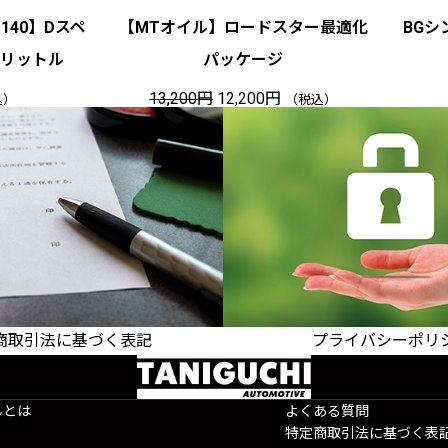
140】Dスペ
【MTオイル】ロードスター最適化
BG
１リットル
パッケージ
元
現
13,200
円
12,200
円
込）
（税込）
の
在
価
の
格
価
は
格
1
は
3
1
,
2
2
,
0
2
0
0
円
0
で
円
し
で
た
す
。
。
商取引法に基づく表記
プライバシーポリ
事業者情報のご案内
個人情報の取扱いについて
んとは
よくある質問
特定商取引法に基づく表