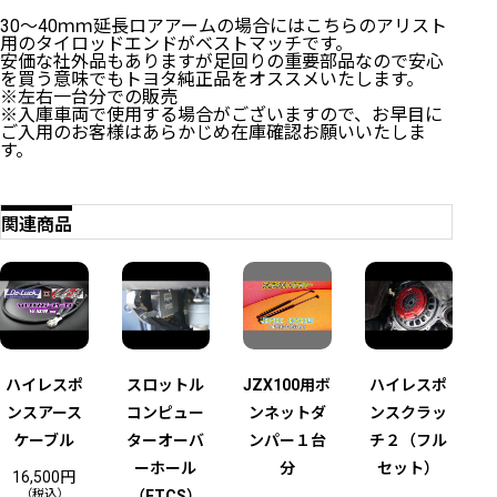
30～40ｍｍ延長ロアアームの場合にはこちらのアリスト
用のタイロッドエンドがベストマッチです。
安価な社外品もありますが足回りの重要部品なので安心
を買う意味でもトヨタ純正品をオススメいたします。
※左右一台分での販売
※入庫車両で使用する場合がございますので、お早目に
ご入用のお客様はあらかじめ在庫確認お願いいたしま
す。
関連商品
在
庫
切
れ
ハイレスポ
スロットル
JZX100用ボ
ハイレスポ
ンスアース
コンピュー
ンネットダ
ンスクラッ
ケーブル
ターオーバ
ンパー１台
チ２（フル
ーホール
分
セット）
16,500
円
（税込）
（ETCS）