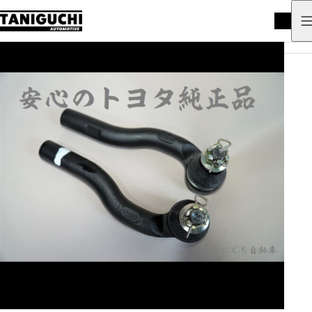
HOME
商品
ツアラーV関連商品
JZS161タイロッドエンドセット