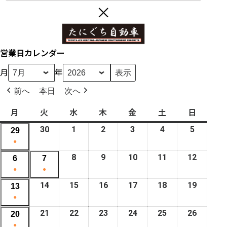
営業日カレンダー
月
年
前へ
本日
次へ
月
月
火
火
水
水
木
木
金
金
土
土
日
日
曜
曜
曜
曜
曜
曜
曜
30
2
1
2
2
2
3
2
4
2
5
2
29
2
日
日
日
日
日
日
日
0
0
0
0
0
0
●
0
2
2
2
2
2
2
(
2
8
2
9
2
10
2
11
2
12
2
6
2
7
2
6
6
6
6
6
6
1
6
0
0
0
0
0
●
●
0
0
年
年
年
年
年
年
e
年
2
2
2
2
2
(
2
(
2
14
2
15
2
16
2
17
2
18
2
19
2
13
2
6
7
7
7
7
7
v
6
6
6
6
6
6
1
6
1
6
0
0
0
0
0
0
●
0
月
月
月
月
月
月
e
月
年
年
年
年
年
e
年
e
年
2
2
2
2
2
2
(
2
21
2
22
2
23
2
24
2
25
2
26
2
20
2
3
1
2
3
4
5
n
2
7
7
7
7
7
v
7
v
7
6
6
6
6
6
6
1
6
0
0
0
0
0
0
●
0