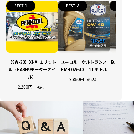
在
1
2
3
BEST
BEST
BEST
庫
切
れ
【5W-30】XHVI １リット
ユーロル ウルトランス
Eurol エヴ
ル（HASH9モーターオイ
HMB 0W-40｜１Lボトル
｜１
ル）
3,850
円
2,530
（税込）
2,200
円
（税込）