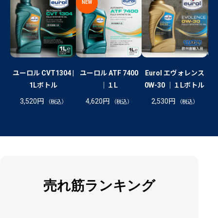
NEW
ユーロル CVT1304 |
ユーロル ATF 7400
Eurol エヴォレンス
E
1Lボトル
｜１L
0W-30 ｜１Lボトル
0
3,520
円
4,620
円
2,530
円
（税込）
（税込）
（税込）
売れ筋ランキング