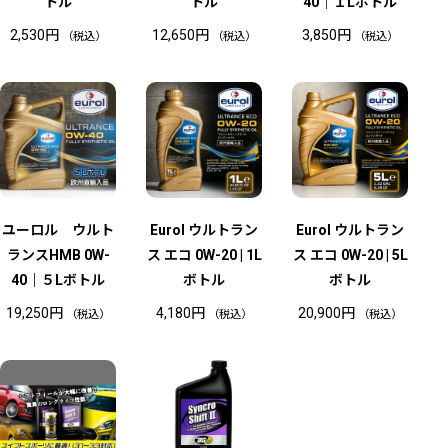
トル
トル
40｜１Lボトル
2,530
円
12,650
円
3,850
円
（税込）
（税込）
（税込）
在
庫
切
れ
ユーロル ウルト
Eurol ウルトラン
Eurol ウルトラン
ランスHMB 0W-
ス エコ 0W-20 | 1L
ス エコ 0W-20 | 5L
40｜５Lボトル
ボトル
ボトル
19,250
円
4,180
円
20,900
円
（税込）
（税込）
（税込）
在
庫
切
れ