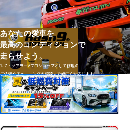
あなたの愛車を
最高のコンディションで
走らせよう。
1JZ・ツアラーVプロショップとして修理の
ご依頼やチューニングの相談まで幅広く対応します。
Online Shop
Day-trip work reservati
オンラインショップ
日帰り作業予約