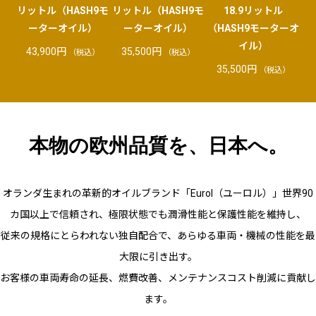
リットル（HASH9モ
リットル（HASH9モ
18.9リットル
ーターオイル）
ーターオイル）
（HASH9モーターオ
（
イル）
43,900
円
35,500
円
（税込）
（税込）
35,500
円
（税込）
本物の欧州品質を、日本へ。
オランダ生まれの革新的オイルブランド「Eurol（ユーロル）」世界90
カ国以上で信頼され、極限状態でも潤滑性能と保護性能を維持し、
従来の規格にとらわれない独自配合で、あらゆる車両・機械の性能を最
大限に引き出す。
お客様の車両寿命の延長、燃費改善、メンテナンスコスト削減に貢献し
ます。