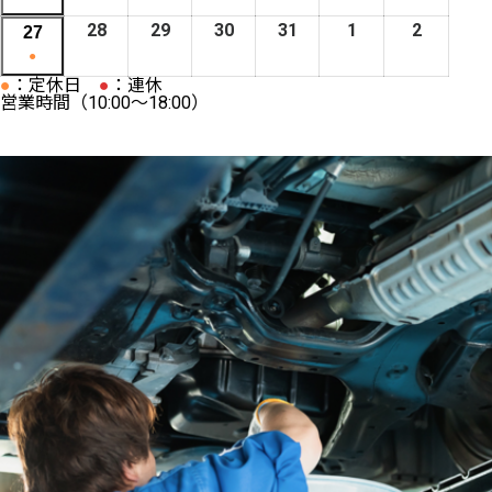
0
日
日
日
日
日
t
9
月
月
月
月
月
e
月
e
月
年
年
年
年
年
年
e
年
2
2
2
2
2
2
(
2
28
2
29
2
30
2
31
2
1
2
2
2
27
2
日
c
日
8
9
1
1
1
n
6
n
7
7
7
7
7
7
7
v
7
6
6
6
6
6
6
1
6
0
0
0
0
0
0
●
0
a
日
日
0
1
2
t
日
t
日
月
月
月
月
月
月
e
月
年
年
年
年
年
年
e
年
●
：定休日
●
2
：連休
2
2
2
2
2
(
2
t
日
日
日
c
c
1
1
1
1
1
1
営業時間（10:00～18:00）
n
1
7
7
7
7
7
7
v
7
6
6
6
6
6
6
1
6
e
a
a
4
5
6
7
8
9
t
3
月
月
月
月
月
月
e
月
年
年
年
年
年
年
e
年
g
t
t
日
日
日
日
日
日
c
日
2
2
2
2
2
2
n
2
7
7
7
7
8
8
v
7
o
e
e
a
1
2
3
4
5
6
t
0
月
月
月
月
月
月
e
月
r
g
g
t
日
日
日
日
日
日
c
日
2
2
3
3
1
2
n
2
y
o
o
e
a
8
9
0
1
日
日
t
7
)
r
r
g
t
日
日
日
日
c
日
y
y
o
e
a
)
)
r
g
t
y
o
e
)
r
g
y
o
)
r
y