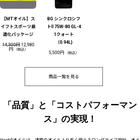
【MTオイル】ス
BG シンクロシフ
イフトスポーツ最
トⅡ 75W-80 GL-4
適化パッケージ
1クォート
（0.94L)
元
14,300
円
12,980
現
の
円
（税込）
5,500
円
在
価
（税込）
の
格
価
は
格
1
は
4
1
,
商品一覧を見る
2
3
,
0
9
0
8
円
0
で
円
し
「品質」と「コストパフォーマン
で
た
す
。
。
ス」の実現！
Hash9オイルは、通常のオイルより長く使えるロングライフ設計。オイ