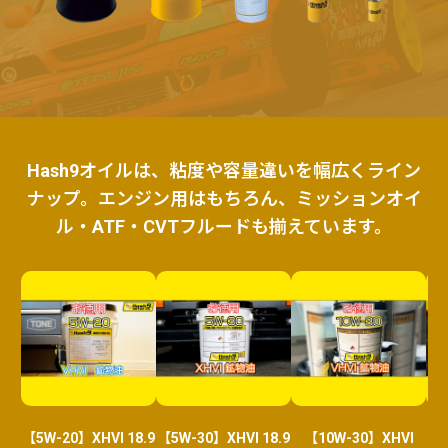
Hash9オイルは、粘度や容量違いを幅広くライン
ナップ。エンジン用はもちろん、ミッションオイ
ル・ATF・CVTフルードも揃えています。
在
在
在
庫
庫
庫
切
切
切
れ
れ
れ
【5W-20】XHVI 18.9
【5W-30】XHVI 18.9
【10W-30】XHVI
【